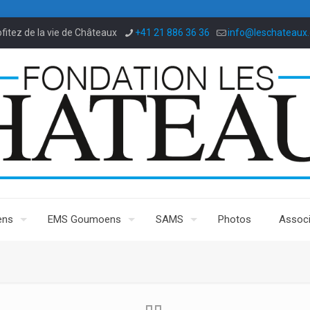
ofitez de la vie de Châteaux
+41 21 886 36 36
info@leschateaux.
ens
EMS Goumoens
SAMS
Photos
Associ