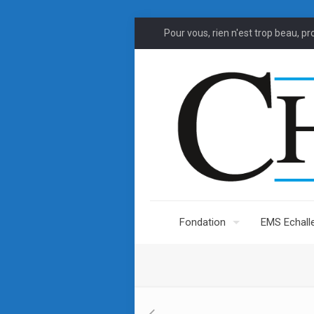
Pour vous, rien n'est trop beau, pr
Fondation
EMS Echall